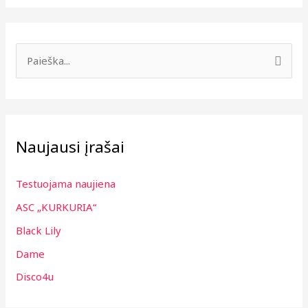
I
e
š
k
Naujausi įrašai
o
t
Testuojama naujiena
i
ASC „KURKURIA“
:
Black Lily
Dame
Disco4u