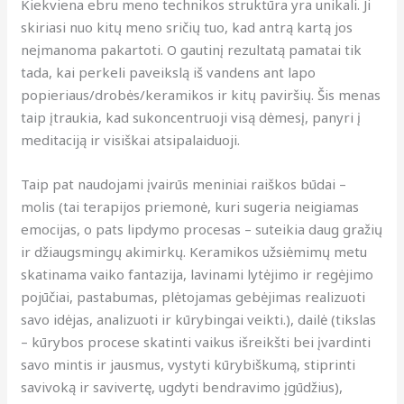
Kiekviena ebru meno technikos struktūra yra unikali. Ji
skiriasi nuo kitų meno sričių tuo, kad antrą kartą jos
neįmanoma pakartoti. O gautinį rezultatą pamatai tik
tada, kai perkeli paveikslą iš vandens ant lapo
popieriaus/drobės/keramikos ir kitų paviršių. Šis menas
taip įtraukia, kad sukoncentruoji visą dėmesį, panyri į
meditaciją ir visiškai atsipalaiduoji.
Taip pat naudojami įvairūs meniniai raiškos būdai –
molis (tai terapijos priemonė, kuri sugeria neigiamas
emocijas, o pats lipdymo procesas – suteikia daug gražių
ir džiaugsmingų akimirkų. Keramikos užsiėmimų metu
skatinama vaiko fantazija, lavinami lytėjimo ir regėjimo
pojūčiai, pastabumas, plėtojamas gebėjimas realizuoti
savo idėjas, analizuoti ir kūrybingai veikti.), dailė (tikslas
– kūrybos procese skatinti vaikus išreikšti bei įvardinti
savo mintis ir jausmus, vystyti kūrybiškumą, stiprinti
savivoką ir savivertę, ugdyti bendravimo įgūdžius),