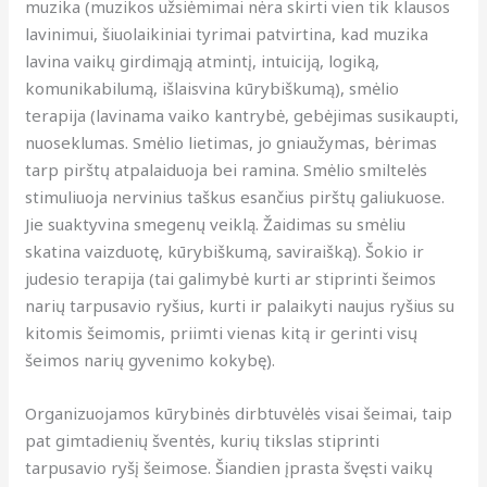
muzika (muzikos užsiėmimai nėra skirti vien tik klausos
lavinimui, šiuolaikiniai tyrimai patvirtina, kad muzika
lavina vaikų girdimąją atmintį, intuiciją, logiką,
komunikabilumą, išlaisvina kūrybiškumą), smėlio
terapija (lavinama vaiko kantrybė, gebėjimas susikaupti,
nuoseklumas. Smėlio lietimas, jo gniaužymas, bėrimas
tarp pirštų atpalaiduoja bei ramina. Smėlio smiltelės
stimuliuoja nervinius taškus esančius pirštų galiukuose.
Jie suaktyvina smegenų veiklą. Žaidimas su smėliu
skatina vaizduotę, kūrybiškumą, saviraišką). Šokio ir
judesio terapija (tai galimybė kurti ar stiprinti šeimos
narių tarpusavio ryšius, kurti ir palaikyti naujus ryšius su
kitomis šeimomis, priimti vienas kitą ir gerinti visų
šeimos narių gyvenimo kokybę).
Organizuojamos kūrybinės dirbtuvėlės visai šeimai, taip
pat gimtadienių šventės, kurių tikslas stiprinti
tarpusavio ryšį šeimose. Šiandien įprasta švęsti vaikų