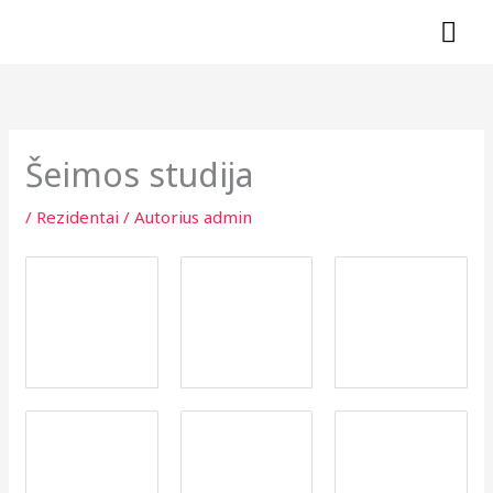
Pereiti
PAG
prie
turinio
ME
Šeimos studija
/
Rezidentai
/ Autorius
admin