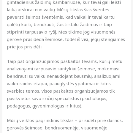
gimtadienius žaidimų kambariuose, kur tėvai gali leisti
laiką atskirai nuo vaikų. Mūsų tikslas šias šventes
paversti šeimos šventėmis, kad vaikai ir tėvai kartu
galėtų kurti, bendrauti, žaisti stalo žaidimus ir taip
stiprinti tarpusavio ryšį. Mes tikime jog visuomenės
gerovė prasideda šeimose, todėl iš visų jėgų stengiamės
prie jos prisidėti.
Taip pat organizuojamos paskaitos tėvams, kurių metu
analizuojami tarpusavio santykiai šeimose, mokomasi
bendrauti su vaiku nenaudojant bausmių, analizuojami
vaiko raidos etapai, paauglystės ypatumai ir kitos
svarbios temos. Visos paskaitos organizuojamos tik
pasikvietus savo sričių specialistus (psichologus,
pedagogus, gyvenimologus ir kitus).
Mūsų veiklos pagrindinis tikslas – prisidėti prie darnos,
gerovės šeimose, bendruomenėje, visuomenėje