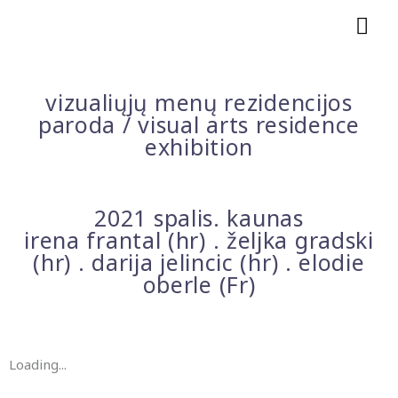
Pereiti
PAG
prie
turinio
ME
vizualiųjų menų rezidencijos
paroda / visual arts residence
exhibition
2021 spalis. kaunas
irena frantal (hr) . željka gradski
(hr) . darija jelincic (hr) . elodie
oberle (Fr)
Loading...