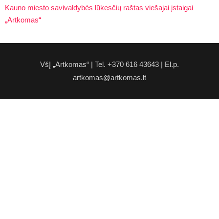
Kauno miesto savivaldybės lūkesčių raštas viešajai įstaigai
„Artkomas“
VšĮ „Artkomas“ | Tel. +370 616 43643 | El.p.
artkomas@artkomas.lt